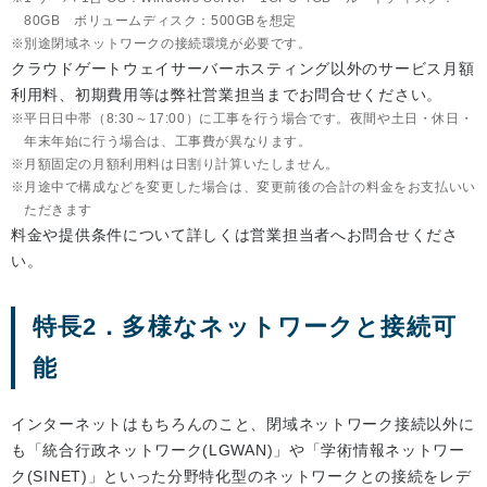
80GB ボリュームディスク：500GBを想定
別途閉域ネットワークの接続環境が必要です。
クラウドゲートウェイサーバーホスティング以外のサービス月額
利用料、初期費用等は弊社営業担当までお問合せください。
平日日中帯（8:30～17:00）に工事を行う場合です。夜間や土日・休日・
年末年始に行う場合は、工事費が異なります。
月額固定の月額利用料は日割り計算いたしません。
月途中で構成などを変更した場合は、変更前後の合計の料金をお支払いい
ただきます
料金や提供条件について詳しくは営業担当者へお問合せくださ
い。
特長2．多様なネットワークと接続可
能
インターネットはもちろんのこと、閉域ネットワーク接続以外に
も「統合行政ネットワーク(LGWAN)」や「学術情報ネットワー
ク(SINET)」といった分野特化型のネットワークとの接続をレデ