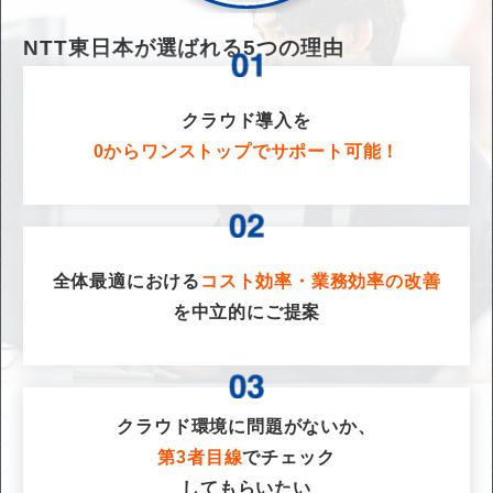
NTT東日本が選ばれる
5
つの理由
クラウド導入を
0からワンストップでサポート可能！
全体最適における
コスト効率・業務効率の改善
を
中立的にご提案
クラウド環境に問題がないか、
第3者目線
でチェック
してもらいたい