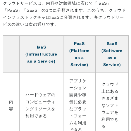
クラウドサービスは、内容や対象領域に応じて「IaaS」
「PaaS」「SaaS」の3つに分類されます。このうち、クラウド
インフラストラクチャはIaaSに分類されます。各クラウドサー
ビスの違いは次の通りです。
PaaS
SaaS
IaaS
(Platform
(Software
(Infrastructure
as a
as a
as a Service)
Service)
Service)
アプリケ
クラウド
ーション
上にある
ハードウェアの
開発や稼
さまざま
内
コンピューティ
働に必要
なソフト
容
ングリソースを
なプラッ
ウェアを
利用できる
トフォー
利用でき
ムを利用
る
できる