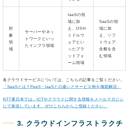
IaaSの領
域に加
SaaSの領
対
え、OSや
域に加
サーバーやネッ
象
ミドルウ
え、ソフ
トワークといっ
領
ェアとい
トウェア
たインフラ領域
域
ったプラ
全般を含
ットフォ
む領域
ーム領域
各クラウドサービスについては、こちらの記事をご覧ください。
「SaaSとは？PaaS・IaaSとの違いとサービス例を徹底解説」
NTT東日本では、ICTやクラウドに関する情報をメールマガジン
にて発信しています。ぜひこちらからご登録ください。
3. クラウドインフラストラクチ