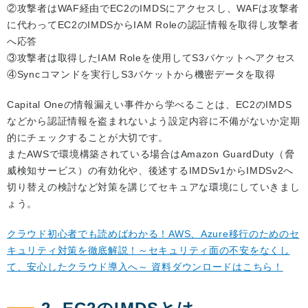
②攻撃者はWAF経由でEC2のIMDSにアクセスし、WAFは攻撃者
に代わってEC2のIMDSからIAM Roleの認証情報を取得し攻撃者
へ応答
③攻撃者は取得したIAM Roleを使用してS3バケットへアクセス
④Syncコマンドを実行しS3バケットから機密データを取得
Capital Oneの情報漏えい事件から学べることは、EC2のIMDS
などから認証情報を盗まれないよう設定内容に不備がないか定期
的にチェックすることが大切です。
またAWSで環境構築されている場合はAmazon GuardDuty（脅
威検知サービス）の有効化や、後述するIMDSv1からIMDSv2へ
切り替えの検討など対策を講じてセキュアな環境にしていきまし
ょう。
クラウド初心者でも読めばわかる！AWS、Azure移行のためのセ
キュリティ対策を徹底解説！～セキュリティ面の不安をなくし
て、安心したクラウド導入へ～ 資料ダウンロードはこちら！