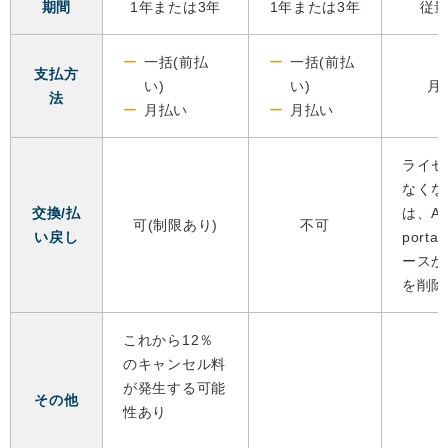
期間
1年または3年
1年または3年
従
一括(前払
一括(前払
支払方
い)
い)
月
法
月払い
月払い
ライセ
なくな
交換/払
は、Az
可(制限あり)
不可
い戻し
port
ースか
を削除
これから12％
のキャンセル料
が発生する可能
その他
性あり