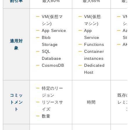
割引率
最大80%
最大65%
最大
VM(仮想マ
VM(仮想
VM
シン)
マシン)
シン
App Service
App
Azu
Blob
Service
Sto
適用対
Storage
Functions
AK
象
SQL
Container
Database
instances
CosmosDB
Dedicated
Host
特定のリー
コミッ
ジョン
既存
トメン
リソースサ
時間
レミ
ト
イズ
数量