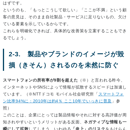
はずです。
というのも、「もっとこうして欲しい」「ここが不満」という顧
客の意見は、そのまま自社製品・サービスに足りないもの、欠け
ている要素を示しているからです。
これらを明確化できれば、具体的な改善策を立案することもでき
るでしょう。
2-3. 製品やブランドのイメージが毀
損（きそん）されるのを未然に防ぐ
スマートフォンの所有率が9割を超えた
（※）と言われる昨今、
インターネットやSNSによって情報が拡散するスピードは加速し
ています。（※NTTドコモ モバイル社会研究所「
スマートフォ
ン比率94%に：2010年は約4％ ここ10年でいっきに普及
」参
照）
このことは、企業にとっては製品情報やそれに対する高評価が周
知されやすいというメリットがある反面、
ネガティブな情報も一
瞬にして拡散
してしまう、いわゆる
「炎上」のリスク
をもはらん