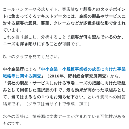
コールセンターや公式サイト、実店舗など
顧客とのタッチポイン
トに集まってくるテキストデータには、企業の製品やサービスに
対する顧客の意見、要望、クレームなどが多種多様な形で含まれ
ています
。
これを掘り起こし、分析することで
顧客が何を望んでいるのか、
ニーズを浮き彫りにすることが可能
です。
以下のグラフを見てください。
中小企業庁
による
「
中小企業・小規模事業者の成長に向けた事業
戦略等に関する調査
」（2016年、野村総合研究所調査）
から、
「貴社の製品・サービスにおける市場ニーズの把握に向けた取組
みとして回答した選択肢の中で、最も効果が高かった取組みとし
て、当てはまるもの１つをお知らせ下さい」
という質問への回答
結果です。（グラフは当サイトで作成、加工）
水色の回答は、情報源に文書データが含まれている可能性がある
ものです。