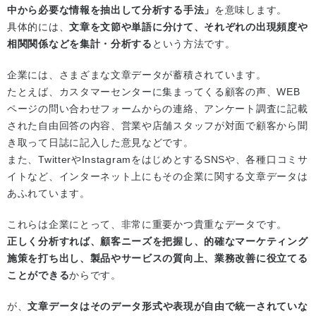
中から必要な情報を抽出して分析する手法」
を意味します。
具体的には、
文章を文節や単語に分けて、それぞれの出現頻度や
相関関係などを集計・分析する
という方法です。
企業には、さまざまな文章データが蓄積されています。
たとえば、カスタマーセンターに集まってくる顧客の声、WEB
ページの問い合わせフォームからの連絡、アンケート調査に記載
された自由回答の内容、営業や店舗スタッフが対面で顧客から聞
き取って日誌に記入した意見などです。
また、TwitterやInstagramをはじめとするSNSや、各種口コミサ
イトなど、インターネット上にもその企業に関する文章データは
あふれています。
これらは企業にとって、非常に重要かつ貴重なデータです。
正しく分析すれば、顧客ニーズを把握し、的確なマーケティング
施策を打ち出し、製品やサービスの質向上、業務改善に役立てる
ことができる
からです。
が、
文章データはそのデータ形式や表現が自由で統一されていな