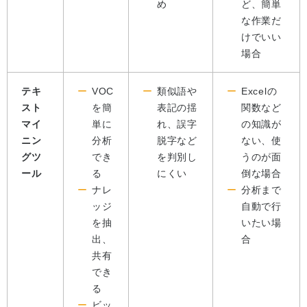
め
ど、簡単
な作業だ
けでいい
場合
テキ
VOC
類似語や
Excelの
スト
を簡
表記の揺
関数など
マイ
単に
れ、誤字
の知識が
ニン
分析
脱字など
ない、使
グツ
でき
を判別し
うのが面
ール
る
にくい
倒な場合
ナレ
分析まで
ッジ
自動で行
を抽
いたい場
出、
合
共有
でき
る
ビッ