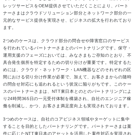
レッツサービスをOEM提供させていただくことにより、パート
ナーさまはクラウドソリューション部分とネットワーク部分の一
元的なサービス提供を実現させ、ビジネスの拡大を行われており
ます。
2つめのケースは、クラウド部分の問合せや障害窓口のサービス
を行われているパートナーさまとのパートナリングです。保守・
運用支援のフェーズにおいては、みなさまもご存知のとおり、不
具合発生個所を特定するための切り分けが重要です。特定するた
めには、クラウド・ネットワーク・LAN機器などのそれぞれの区
間における切り分け作業が必要で、加えて、お客さまからの随時
の問合せ対応にも追われるという状況に陥りがちです。このケー
スのパートナーさまは、NTT東日本とのとのパートナリングによ
り24時間365日の一元受付体制を構築され、自社のエンジニア稼
働を削減し、かつ、お客さま満足度向上も実現されております。
3つめのケースは、自社のコアビジネス領域やターゲットに集中
することを目的としたパートナリングです。パートナーさまは案
件に応じたNTT東日本のアセットを活用した案件対応を実現され