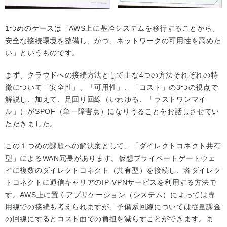
1つめのケースは「AWS上に基幹システムを移行することから、
安全な接続環境を整備し、かつ、ネットワークの可用性を高めた
い」というものです。
まず、クラウドへの接続方法として主な4つの方法それぞれの特
徴について「安全性」、「可用性」、「コスト」の3つの視点で
解説し、加えて、足回り回線（いわゆる、「ラストワンマイ
ル」）がSPOF（単一障害点）になりうることをお話しさせてい
ただきました。
この１つめの課題への解決案として、「ダイレクトコネクト共有
型」によるWAN冗長があります。仮想プライベートゲートウェ
イに複数のダイレクトコネクト（共有型）を接続し、各ダイレク
トコネクトに通信キャリアのIP-VPNサービスを利用する方法で
す。AWS上に置くアプリケーション（システム）によっては専
用線での接続も考えられますが、予備系回線については従量課金
の回線にするとコスト面での負担を減らすことができます。ま