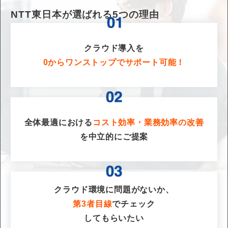
NTT東日本が選ばれる
5
つの理由
クラウド導入を
0からワンストップでサポート可能！
全体最適における
コスト効率・業務効率の改善
を
中立的にご提案
クラウド環境に問題がないか、
第3者目線
でチェック
してもらいたい