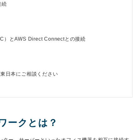
た接続
d（VPC）とAWS Direct Connectとの接続
らNTT東日本にご相談ください
トワークとは？
ンター、サーバーといったオフィス機器を相互に接続す