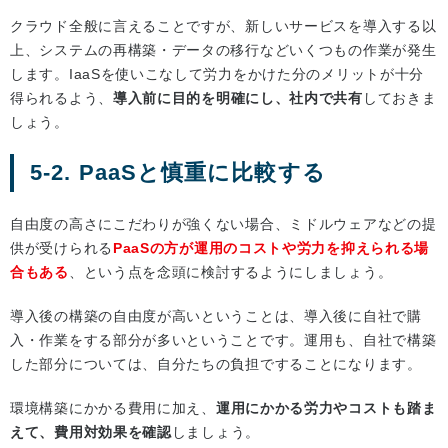
クラウド全般に言えることですが、新しいサービスを導入する以
上、システムの再構築・データの移行などいくつもの作業が発生
します。IaaSを使いこなして労力をかけた分のメリットが十分
得られるよう、
導入前に目的を明確にし、社内で共有
しておきま
しょう。
5-2. PaaSと慎重に比較する
自由度の高さにこだわりが強くない場合、ミドルウェアなどの提
供が受けられる
PaaSの方が運用のコストや労力を抑えられる場
合もある
、という点を念頭に検討するようにしましょう。
導入後の構築の自由度が高いということは、導入後に自社で購
入・作業をする部分が多いということです。運用も、自社で構築
した部分については、自分たちの負担ですることになります。
環境構築にかかる費用に加え、
運用にかかる労力やコストも踏ま
えて、費用対効果を確認
しましょう。