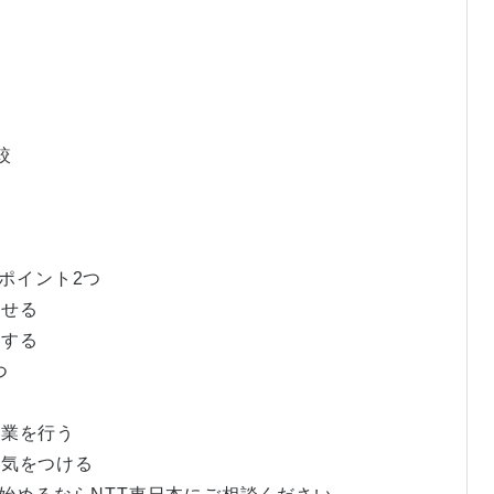
較
のポイント2つ
わせる
理する
つ
作業を行う
に気をつける