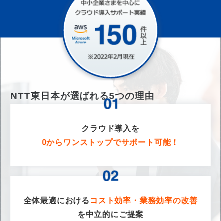
NTT東日本が選ばれる
5
つの理由
クラウド導入を
0からワンストップでサポート可能！
全体最適における
コスト効率・業務効率の改善
を
中立的にご提案