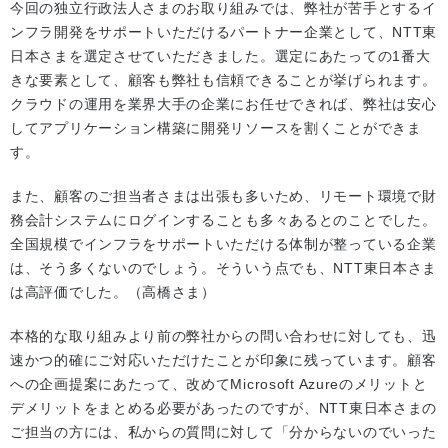
今回の独立行政法人さまのお取り組みでは、弊社が苦手とするイ
ンフラ開発をサポートいただけるパートナー企業として、NTT東
日本さまを選定させていただきました。選定にあたっての1番大
きな要素として、顧客も弊社も信頼できることが挙げられます。
クラウドの運用を業界大手の企業にお任せできれば、弊社は安心
してアプリケーション構築に開発リソースを割くことができま
す。
また、顧客のご担当者さまは出張も多いため、リモート環境で財
務会計システムにログインすることも多々あるとのことでした。
全国規模でインフラをサポートいただける体制が整っている企業
は、そう多くないのでしょう。そういう点でも、NTT東日本さま
は高評価でした。（高橋さま）
本格的な取り組みより前の弊社からの問い合わせに対しても、迅
速かつ的確にご対応いただけたことが印象に残っています。顧客
への企画提案にあたって、改めてMicrosoft Azureのメリットと
デメリットをまとめる必要があったのですが、NTT東日本さまの
ご担当の方には、私からの質問に対して「分からないのでいった