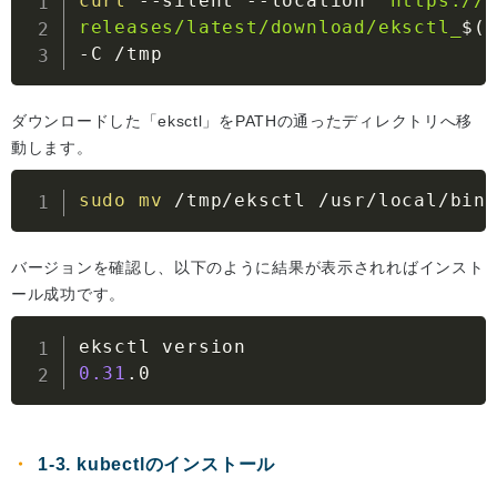
curl
--silent
--location
"https://g
releases/latest/download/eksctl_
$(
-C
 /tmp
ダウンロードした「eksctl」をPATHの通ったディレクトリへ移
動します。
sudo
mv
 /tmp/eksctl /usr/local/bin
バージョンを確認し、以下のように結果が表示されればインスト
ール成功です。
0.31
.0
1-3. kubectlのインストール