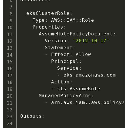
  eksClusterRole:

    Type: AWS::IAM::Role

    Properties:

      AssumeRolePolicyDocument:

        Version: 
'2012-10-17'
        Statement:

        - Effect: Allow

          Principal:

            Service:

            - eks.amazonaws.com

          Action:

          - sts:AssumeRole

      ManagedPolicyArns:

        - arn:aws:iam::aws:policy/A
Outputs:
