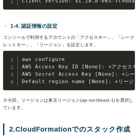
Client Version: v1.18.8-eks-7c9bda
1-4. 認証情報の設定
コンソールで利用するアカウントの「アクセスキー」、「シーク
レットキー」、「リージョン」を設定します。
aws configure

AWS Access Key ID 
[
None
]
: 
<
アクセスキ
AWS Secret Access Key 
[
None
]
: 
<
シー
Default region name 
[
None
]
: 
<
リージ
※今回、リージョンは東京リージョン(ap-northeast-1)を選択し
ています。
2.CloudFormationでのスタック作成