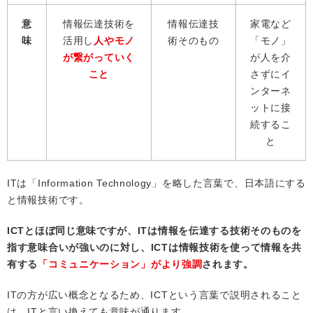
意
情報伝達技術を
情報伝達技
家電など
味
活用し
人やモノ
術そのもの
「モノ」
が繋がっていく
が人を介
こと
さずにイ
ンターネ
ットに接
続するこ
と
ITは「Information Technology」を略した言葉で、日本語にする
と情報技術です。
ICTとほぼ同じ意味ですが、ITは情報を伝達する技術そのものを
指す意味合いが強いのに対し、ICTは情報技術を使って情報を共
有する
「コミュニケーション」がより強調
されます。
ITの方が広い概念となるため、ICTという言葉で説明されること
は、ITと言い換えても意味が通ります。