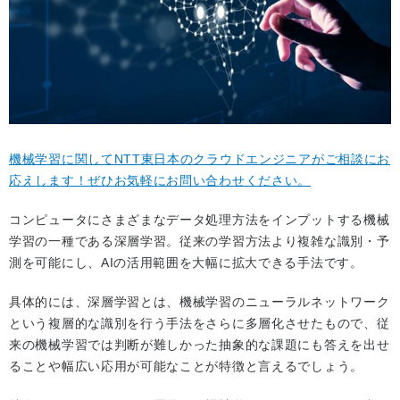
機械学習に関してNTT東日本のクラウドエンジニアがご相談にお
応えします！ぜひお気軽にお問い合わせください。
コンピュータにさまざまなデータ処理方法をインプットする機械
学習の一種である深層学習。従来の学習方法より複雑な識別・予
測を可能にし、AIの活用範囲を大幅に拡大できる手法です。
具体的には、深層学習とは、機械学習のニューラルネットワーク
という複層的な識別を行う手法をさらに多層化させたもので、従
来の機械学習では判断が難しかった抽象的な課題にも答えを出せ
ることや幅広い応用が可能なことが特徴と言えるでしょう。