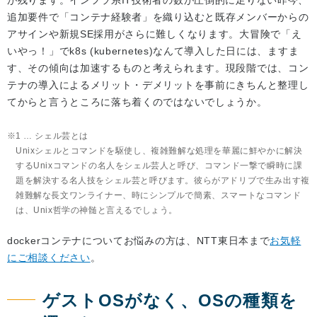
が残ります。インフラ系IT技術者の数が圧倒的に足りない昨今、
追加要件で「コンテナ経験者」を織り込むと既存メンバーからの
アサインや新規SE採用がさらに難しくなります。大冒険で「え
いやっ！」でk8s (kubernetes)なんて導入した日には、ますま
す、その傾向は加速するものと考えられます。現段階では、コン
テナの導入によるメリット・デメリットを事前にきちんと整理し
てからと言うところに落ち着くのではないでしょうか。
1 … シェル芸とは
Unixシェルとコマンドを駆使し、複雑難解な処理を華麗に鮮やかに解決
するUnixコマンドの名人をシェル芸人と呼び、コマンド一撃で瞬時に課
題を解決する名人技をシェル芸と呼びます。彼らがアドリブで生み出す複
雑難解な長文ワンライナー、時にシンプルで簡素、スマートなコマンド
は、Unix哲学の神髄と言えるでしょう。
dockerコンテナについてお悩みの方は、NTT東日本まで
お気軽
にご相談ください
。
ゲストOSがなく、OSの種類を