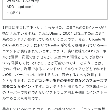
WORKDIR /var/tmp
ADD httpd.conf
～(続く)
1行目に注目して下さい。しっかりCentOS 7系のOSイメージが
指定されていますね。これはUbuntu 20.04 LTS上でCentOS 7
系のコンテナが動作しているということです。また、Ubuntu内
のCentOSコンテナにおいてRedhat系で広く採用されているyum
コマンドが実行されています。つまり、狭い意味でのOS(カーネ
ル)は選択・変更できませんが、広義のOS環境としては複数の
OSを選択して使い分けることが可能なのです。と言うことは、
それに伴い、利用できるコマンドやミドルウェアなどもそれぞれ
のOS、バージョンに由来するもの、適合するものを利用するこ
ととなります。
ここがコンテナ案件の要件定義などのフェーズで
重要になるポイント
です。コンテナを利用することで本来は一台
のサーバーで共存できないソフトウェア同士を個別にインストー
ルすることも可能です。
共有しているのはOSのカーネルの部分なので、「コンテナ仮想