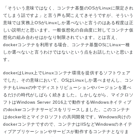
「そういう意味ではなく、コンテナ基盤のOSがLinuxに限定され
てしまう話ですよ」と言う声も聞こえてきそうですが、そういう
意味では実務上OSがLinuxしか選べないと言うのはある程度は正
しい説明だと思います。一般仮想化の自由度に対してコンテナ仮
想化の組み合わせはかなり制限されています。とは言え、
dockerコンテナを利用する場合、コンテナ基盤OSにLinux一種
しか選べないと言うわけではないという点をお話したいと思いま
す。
dockerはLinux上でLinuxコンテナ環境を提供するソフトウェア
でした。その意味において、OSはLinuxしか選べませんし、コン
テナもLinuxの中でディストリビューションやバージョンを選べ
るだけの時代がしばらく続きました。しかしながら、マイクロソ
フトはWindows Server 2016上で動作するWindowsネイティブ
のdockerコンテナサービスをリリースしました。このコンテナ
はdocker社とマイクロソフトの共同開発です。Windows向けの
dockerコンテナですので、コンテナはIISなどWindowsのネイテ
ィブアプリケーションやサービスが動作するコンテナとなりま