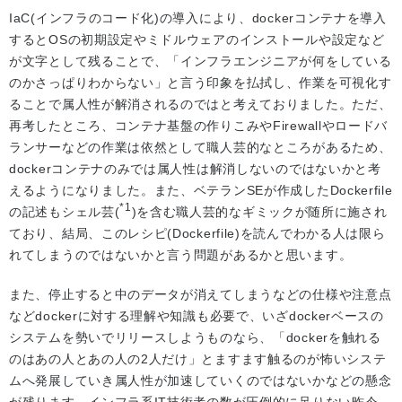
IaC(インフラのコード化)の導入により、dockerコンテナを導入
するとOSの初期設定やミドルウェアのインストールや設定など
が文字として残ることで、「インフラエンジニアが何をしている
のかさっぱりわからない」と言う印象を払拭し、作業を可視化す
ることで属人性が解消されるのではと考えておりました。ただ、
再考したところ、コンテナ基盤の作りこみやFirewallやロードバ
ランサーなどの作業は依然として職人芸的なところがあるため、
dockerコンテナのみでは属人性は解消しないのではないかと考
えるようになりました。また、ベテランSEが作成したDockerfile
*1
の記述もシェル芸(
)を含む職人芸的なギミックが随所に施され
ており、結局、このレシピ(Dockerfile)を読んでわかる人は限ら
れてしまうのではないかと言う問題があるかと思います。
また、停止すると中のデータが消えてしまうなどの仕様や注意点
などdockerに対する理解や知識も必要で、いざdockerベースの
システムを勢いでリリースしようものなら、「dockerを触れる
のはあの人とあの人の2人だけ」とますます触るのが怖いシステ
ムへ発展していき属人性が加速していくのではないかなどの懸念