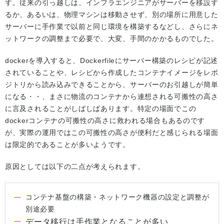
す。従来の引っ越しは、インフラエンジニアがサーバーを移設す
るか、あるいは、物理マシンは移動させず、別の場所に用意した
サーバーに手作業で以前と同じ環境を構築するなどし、さらにネ
ットワークの調整まで必要で、大変、手間のかかるものでした。
dockerを導入すると、Dockerfileにサーバー構築のレシピが記述
されていることや、レシピから作成したコンテナイメージをレポ
ジトリから読み込みできることから、サーバーのお引越しが簡単
になる・・、まさに物流のコンテナから連想される可搬性の高さ
に言及されることがしばしばあります。特定の場面でこの
dockerコンテナの可搬性の高さに救われる場合もあるのです
が、実際の運用ではこの可搬性の高さが便利だと感じられる場面
は限定的であることが多いようです。
原因としては以下の二点が考えられます。
コンテナ基盤の構築・ネットワーク機器の設定と調整が
別途必要
データ移行は手作業となることが多い