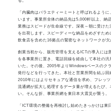
る。
「内臓肉はバラエティーミートと呼ばれるように
います。事業所全体の納品先は5,000軒以上、
業務はスピードが生命線です。深夜～朝に受けた
を出荷します。スピーディーな納品をめざすため
飲食店を含めた16拠点の緊密なネットワークが
創業当初から、販売管理を支えるICTの導入には
を各事業所に置き、電話回線を経由して本社の汎
いた。その後、2005年よりWindowsベース
発行などを行ってきた。本社と営業所間を結ぶ回線
2010年にはよりセキュアな通信を求め、フレッ
流通網が拡大し処理するデータ量が増えるたび、
い。そんな折、事業所網を東日本大震災が襲う。
「ICT環境の整備を再検討し始めたきっかけは東