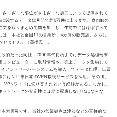
、さまざまな部位がさまざまな加工によって提供されて
納品に関するデータは月間で約6万件に上ります。食肉卸の
注文を取りまとめて肉を加工し、午前中にはほぼすべて
には、本社と全国11の営業所、4カ所の販売店、さらに
欠かせません」（高橋氏）。
意欲的だった同社。2000年代初頭まではデータ処理端末
用コンピューターに取引情報や、売上データを集約して
のクライアントサーバーシステムを導入してデータ処理、伝票
にはNTT東日本のVPN接続サービスを採用。その後、
ツ・VPNワイドに切り替えたという経緯がある。しかし、
ネットワークの安定性には常に配慮しなければならな
日本大震災です。当社の営業拠点は津波などの直接的な