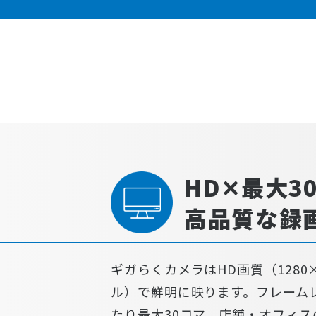
HD✕最大30
高品質な録
ギガらくカメラはHD画質（1280×
ル）で鮮明に映ります。フレーム
たり最大30コマ。店舗・オフィス