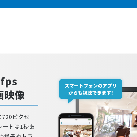
fps
画映像
720ピクセ
レートは1秒あ
の様子やトラ