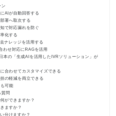
ーン
せにAIが自動回答する
当部署へ取次する
ル通知で対応漏れを防ぐ
効率化する
、過去ナレッジを活用する
い合わせ対応にRAGを活用
東日本の「生成AIを活用したIVRソリューション」が
業務に合わせてカスタマイズできる
員負担の軽減を両立できる
用も可能
る質問
うと何ができますか？
できますか？
う使い分けますか？