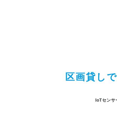
区画貸し
IoTセン