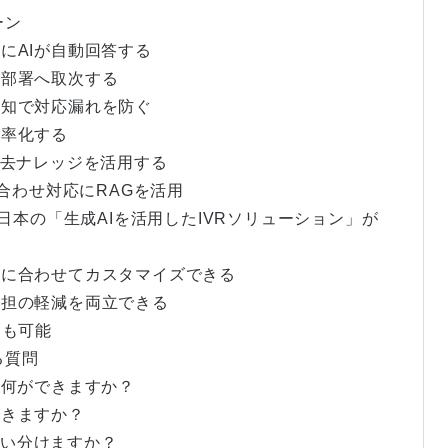
ーン
せにAIが自動回答する
当部署へ取次する
ル通知で対応漏れを防ぐ
効率化する
、過去ナレッジを活用する
い合わせ対応にRAGを活用
東日本の「生成AIを活用したIVRソリューション」が
業務に合わせてカスタマイズできる
員負担の軽減を両立できる
用も可能
る質問
うと何ができますか？
できますか？
う使い分けますか？