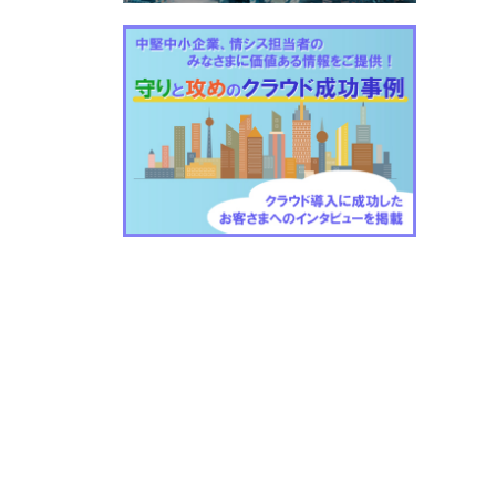
閉会後の
概要
配信
有り
講義形式で聞くだけのセッション
AWS Summit Japanでもよく見られる形