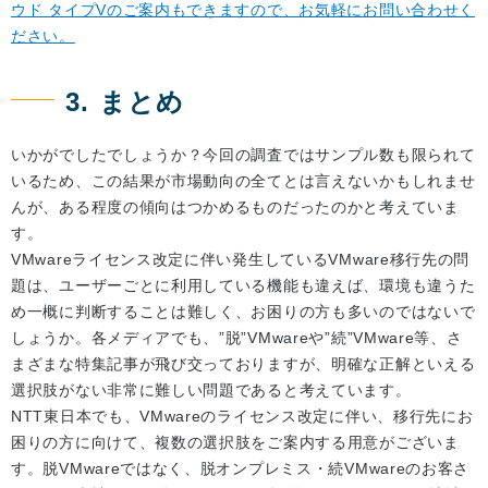
ウド タイプVのご案内もできますので、お気軽にお問い合わせく
ださい。
3. まとめ
いかがでしたでしょうか？今回の調査ではサンプル数も限られて
いるため、この結果が市場動向の全てとは言えないかもしれませ
んが、ある程度の傾向はつかめるものだったのかと考えていま
す。
VMwareライセンス改定に伴い発生しているVMware移行先の問
題は、ユーザーごとに利用している機能も違えば、環境も違うた
め一概に判断することは難しく、お困りの方も多いのではないで
しょうか。各メディアでも、”脱”VMwareや”続”VMware等、さ
まざまな特集記事が飛び交っておりますが、明確な正解といえる
選択肢がない非常に難しい問題であると考えています。
NTT東日本でも、VMwareのライセンス改定に伴い、移行先にお
困りの方に向けて、複数の選択肢をご案内する用意がございま
す。脱VMwareではなく、脱オンプレミス・続VMwareのお客さ