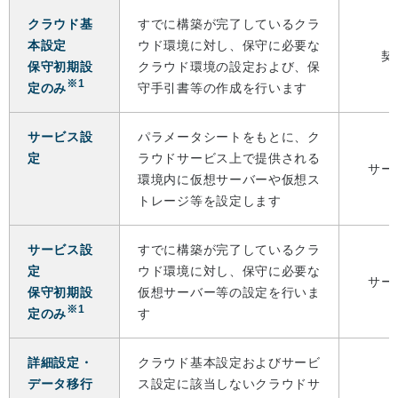
クラウド基
すでに構築が完了しているクラ
本設定
ウド環境に対し、保守に必要な
契
保守初期設
クラウド環境の設定および、保
※1
定のみ
守手引書等の作成を行います
サービス設
パラメータシートをもとに、ク
定
ラウドサービス上で提供される
サー
環境内に仮想サーバーや仮想ス
トレージ等を設定します
サービス設
すでに構築が完了しているクラ
定
ウド環境に対し、保守に必要な
サー
保守初期設
仮想サーバー等の設定を行いま
※1
定のみ
す
詳細設定・
クラウド基本設定およびサービ
データ移行
ス設定に該当しないクラウドサ