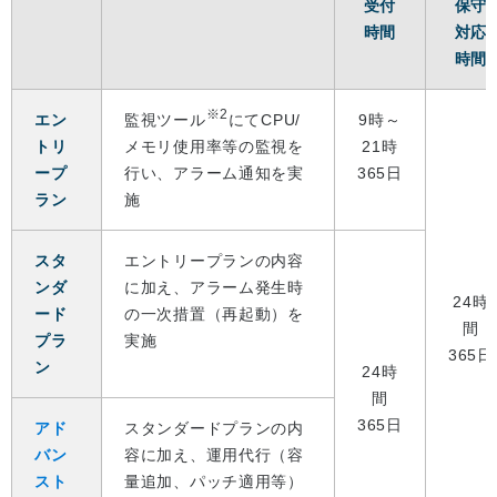
受付
保守
時間
対応
時間
※2
エン
監視ツール
にてCPU/
9時～
トリ
メモリ使用率等の監視を
21時
ープ
行い、アラーム通知を実
365日
ラン
施
スタ
エントリープランの内容
ンダ
に加え、アラーム発生時
24時
ード
の一次措置（再起動）を
間
プラ
実施
365日
ン
24時
間
365日
アド
スタンダードプランの内
バン
容に加え、運用代行（容
スト
量追加、パッチ適用等）