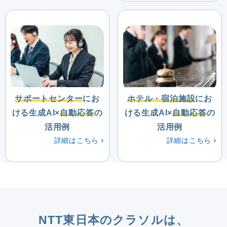
サポートセンター
にお
ホテル・宿泊施設
にお
ける生成AI×
自動応答
の
ける生成AI×
自動応答
の
活用例
活用例
詳細はこちら
詳細はこちら
NTT東日本のクラソルは、