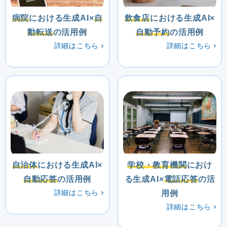
病院
における生成AI×
自
飲食店
における生成AI×
動転送
の活用例
自動予約
の活用例
詳細はこちら
詳細はこちら
自治体
における生成AI×
学校・教育機関
におけ
自動応答
の活用例
る生成AI×
電話応答
の活
詳細はこちら
用例
詳細はこちら