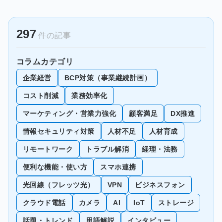
297
件の記事
コラムカテゴリ
企業経営
BCP対策（事業継続計画）
コスト削減
業務効率化
マーケティング・営業力強化
顧客満足
DX推進
情報セキュリティ対策
人材不足
人材育成
リモートワーク
トラブル解消
経理・法務
便利な機能・使い方
スマホ連携
光回線（フレッツ光）
VPN
ビジネスフォン
クラウド電話
カメラ
AI
IoT
ストレージ
話題・トレンド
用語解説
インタビュー